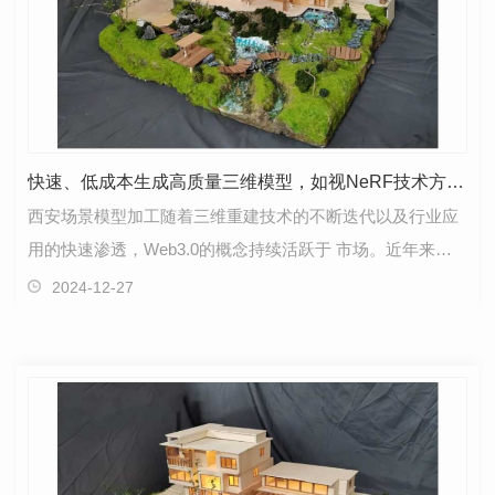
快速、低成本生成高质量三维模型，如视NeRF技术方案获突破性进展
西安场景模型加工随着三维重建技术的不断迭代以及行业应
用的快速渗透，Web3.0的概念持续活跃于 市场。近年来，
NeRF（神经网络辐射场）成为了三维重建领域备受追捧…
2024-12-27