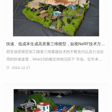
快速、低成本生成高质量三维模型，如视NeRF技术方案获突破性进展
西安场景模型加工随着三维重建技术的不断迭代以及行业应
用的快速渗透，Web3.0的概念持续活跃于 市场。近年来，
NeRF（神经网络辐射场）成为了三维重建领域备受追捧…
2024-12-27