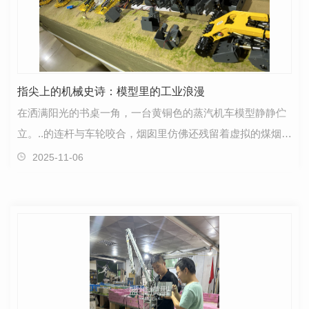
指尖上的机械史诗：模型里的工业浪漫
在洒满阳光的书桌一角，一台黄铜色的蒸汽机车模型静静伫
立。..的连杆与车轮咬合，烟囱里仿佛还残留着虚拟的煤烟，
转动曲轴时，齿轮啮合的细微声响里，竟藏着工业时…
2025-11-06